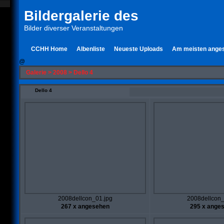
Bildergalerie des
Bilder diverser Veranstaltungen
CCHH Home
Albenliste
Neueste Uploads
Am meisten ange
@
Galerie
>
2008
>
Dello 4
Dello 4
2008dellcon_01.jpg
2008dellcon_
267 x angesehen
295 x ange